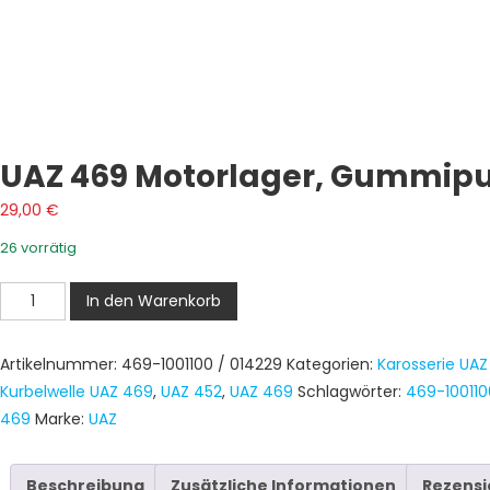
UAZ 469 Motorlager, Gummipuff
29,00
€
26 vorrätig
UAZ
In den Warenkorb
469
Motorlager,
Artikelnummer:
469-1001100 / 014229
Kategorien:
Karosserie UAZ
Gummipuffer
Kurbelwelle UAZ 469
,
UAZ 452
,
UAZ 469
Schlagwörter:
469-100110
für
469
Marke:
UAZ
Motor
UAZ
452
Beschreibung
Zusätzliche Informationen
Rezensi