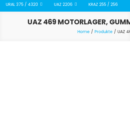
URAL 375 / 4320
UAZ 2206
KRAZ 255 / 256
UAZ 469 MOTORLAGER, GUMMI
Home
Produkte
UAZ 46