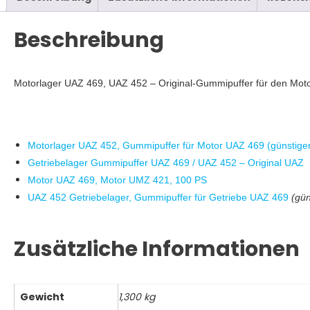
–
Original
Beschreibung
UAZ,
2
Stück
Motorlager UAZ 469, UAZ 452 – Original-Gummipuffer für den Moto
Menge
Motorlager UAZ 452, Gummipuffer für Motor UAZ 469 (günstigere
Getriebelager Gummipuffer UAZ 469 / UAZ 452 – Original UAZ
Motor UAZ 469, Motor UMZ 421, 100 PS
UAZ 452 Getriebelager, Gummipuffer für Getriebe UAZ 469
(gün
Zusätzliche Informationen
Gewicht
1,300 kg