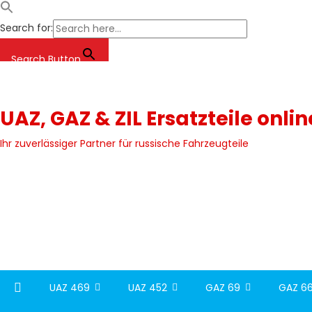
Search for:
Search Button
Skip
to
content
UAZ, GAZ & ZIL Ersatzteile onli
Ihr zuverlässiger Partner für russische Fahrzeugteile
UAZ 469
UAZ 452
GAZ 69
GAZ 66