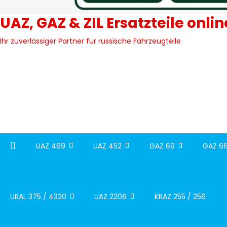
UAZ, GAZ & ZIL Ersatzteile onli
Ihr zuverlässiger Partner für russische Fahrzeugteile
UAZ 469
UAZ 452
GAZ 69
GAZ 66
URAL 375 / 4320
UAZ 2206
KRAZ 255 / 256