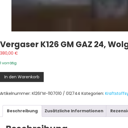
Vergaser K126 GM GAZ 24, Wol
380,00
€
1 vorrätig
Vergaser
In den Warenkorb
K126
GM
Artikelnummer:
К126ГМ-1107010 / 012744
Kategorien:
Kraftstoff
GAZ
24,
Wolga
Beschreibung
Zusätzliche Informationen
Rezensi
Menge