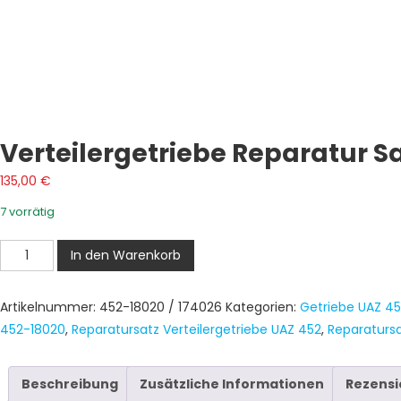
Verteilergetriebe Reparatur Sa
135,00
€
7 vorrätig
Verteilergetriebe
In den Warenkorb
Reparatur
Satz
Artikelnummer:
452-18020 / 174026
Kategorien:
Getriebe UAZ 4
gear
452-18020
,
Reparatursatz Verteilergetriebe UAZ 452
,
Reparatursa
set
UAZ
452,
Beschreibung
Zusätzliche Informationen
Rezensi