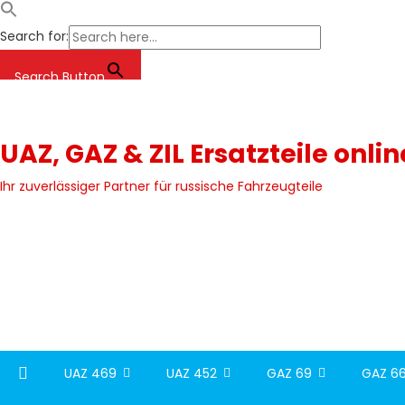
Search for:
Search Button
Skip
to
content
UAZ, GAZ & ZIL Ersatzteile onli
Ihr zuverlässiger Partner für russische Fahrzeugteile
UAZ 469
UAZ 452
GAZ 69
GAZ 66