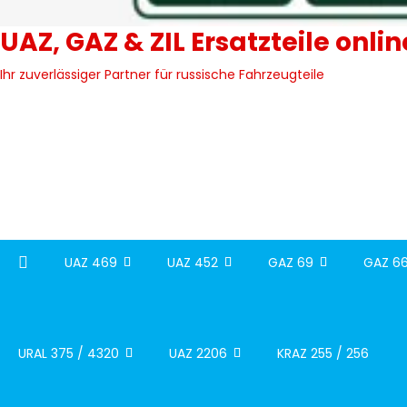
UAZ, GAZ & ZIL Ersatzteile onli
Ihr zuverlässiger Partner für russische Fahrzeugteile
UAZ 469
UAZ 452
GAZ 69
GAZ 66
URAL 375 / 4320
UAZ 2206
KRAZ 255 / 256