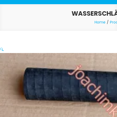
WASSERSCHLÄU
Home
Pro
🔍