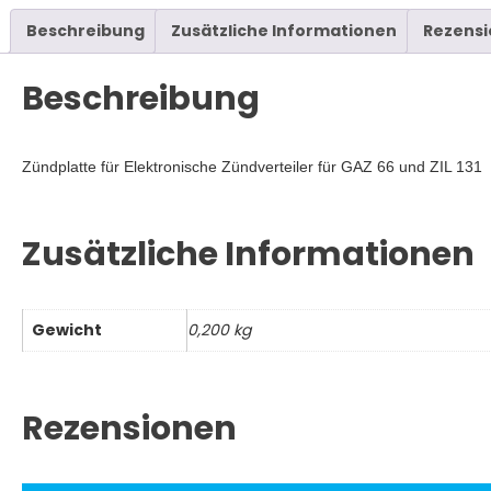
66,
ZIL
Beschreibung
Zusätzliche Informationen
Rezensi
131
Menge
Beschreibung
Zündplatte für Elektronische Zündverteiler für GAZ 66 und ZIL 13
Zusätzliche Informationen
Gewicht
0,200 kg
Rezensionen