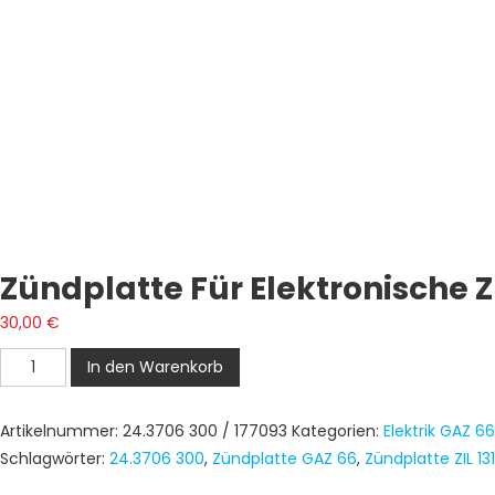
Zündplatte Für Elektronische Zü
30,00
€
Zündplatte
In den Warenkorb
für
Elektronische
Artikelnummer:
24.3706 300 / 177093
Kategorien:
Elektrik GAZ 66
Zündverteiler
Schlagwörter:
24.3706 300
,
Zündplatte GAZ 66
,
Zündplatte ZIL 131
GAZ