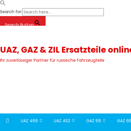
Search for:
Search Button
Skip
to
content
UAZ, GAZ & ZIL Ersatzteile onli
Ihr zuverlässiger Partner für russische Fahrzeugteile
UAZ 469
UAZ 452
GAZ 69
GAZ 66