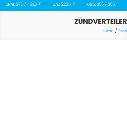
URAL 375 / 4320
UAZ 2206
KRAZ 255 / 256
ZÜNDVERTEILER
Home
Pro