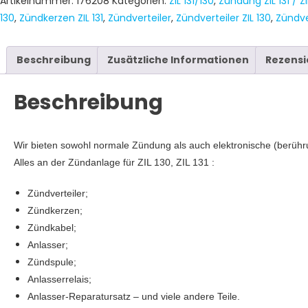
Artikelnummer:
176208
Kategorien:
ZIL 131/130
,
Zündung ZIL 131 / ZI
130
,
Zündkerzen ZIL 131
,
Zündverteiler
,
Zündverteiler ZIL 130
,
Zündver
Beschreibung
Zusätzliche Informationen
Rezensi
Beschreibung
Wir bieten sowohl normale Zündung als auch elektronische (berüh
Alles an der Zündanlage für ZIL 130, ZIL 131 :
Zündverteiler;
Zündkerzen;
Zündkabel;
Anlasser;
Zündspule;
Anlasserrelais;
Anlasser-Reparatursatz – und viele andere Teile.