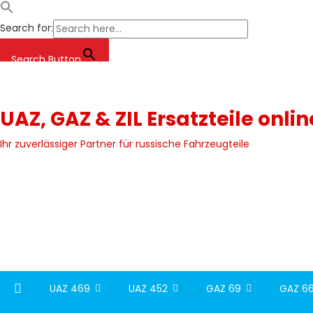
Search for:
Search Button
Skip
to
content
UAZ, GAZ & ZIL Ersatzteile onli
Ihr zuverlässiger Partner für russische Fahrzeugteile
UAZ 469
UAZ 452
GAZ 69
GAZ 66