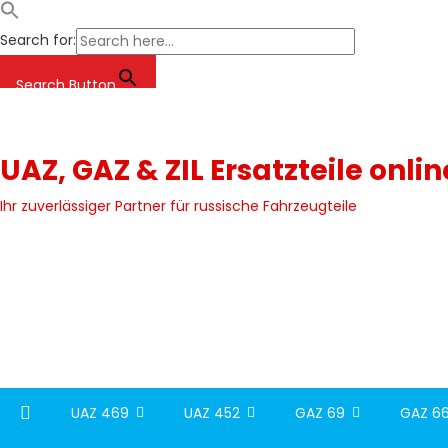
Search for:
Search Button
Skip
to
content
UAZ, GAZ & ZIL Ersatzteile onli
Ihr zuverlässiger Partner für russische Fahrzeugteile
UAZ 469
UAZ 452
GAZ 69
GAZ 66