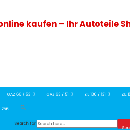
 online kaufen – Ihr Autoteile S
GAZ 66 / 53
GAZ 63 / 51
ZIL 130 / 131
ZIL 
/ 256
Search for:
Sea