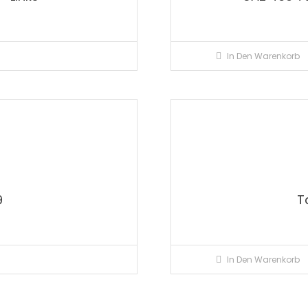
In Den Warenkorb
9
T
In Den Warenkorb