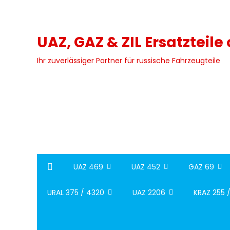
Skip
to
content
UAZ, GAZ & ZIL Ersatzteile
Ihr zuverlässiger Partner für russische Fahrzeugteile
UAZ 469
UAZ 452
GAZ 69
URAL 375 / 4320
UAZ 2206
KRAZ 255 