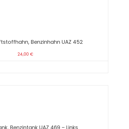
ftstoffhahn, Benzinhahn UAZ 452
24,00
€
nk, Benzintank UAZ 469 – Links