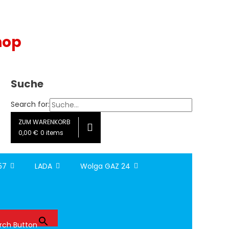
hop
Suche
Search for:
ZUM WARENKORB
0,00 €
0 items
157
LADA
Wolga GAZ 24
rch Button