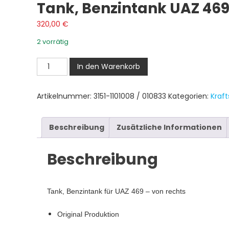
Tank, Benzintank UAZ 469
320,00
€
2 vorrätig
Tank,
In den Warenkorb
Benzintank
UAZ
Artikelnummer:
3151-1101008 / 010833
Kategorien:
Kraf
469
-
Rechts
Beschreibung
Zusätzliche Informationen
Menge
Beschreibung
Tank, Benzintank für UAZ 469 – von rechts
Original Produktion