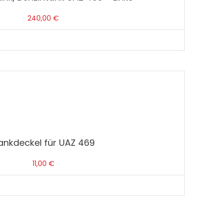
240,00
€
ankdeckel für UAZ 469
11,00
€