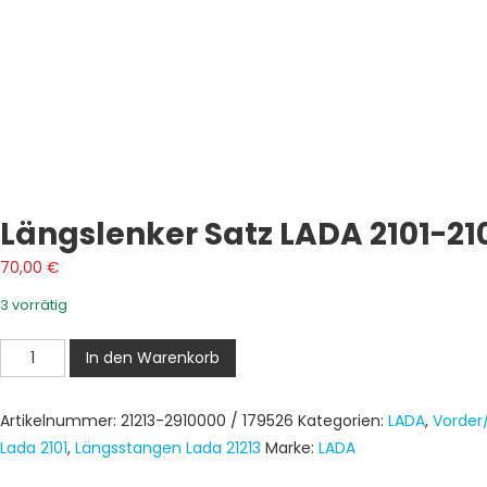
Längslenker Satz LADA 2101-2
70,00
€
3 vorrätig
Längslenker
In den Warenkorb
Satz
LADA
Artikelnummer:
21213-2910000 / 179526
Kategorien:
LADA
,
Vorder
2101-
Lada 2101
,
Längsstangen Lada 21213
Marke:
LADA
2107
NIVA