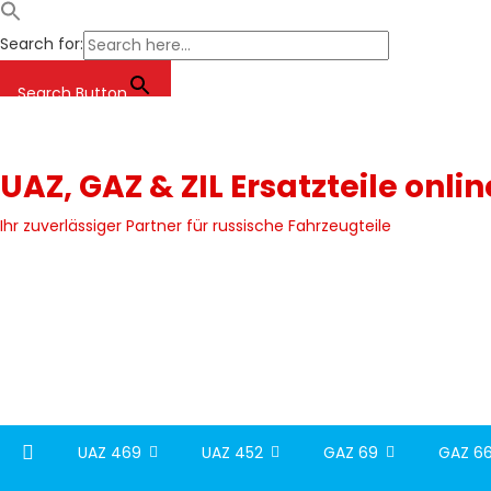
Search for:
Search Button
Skip
to
content
UAZ, GAZ & ZIL Ersatzteile onli
Ihr zuverlässiger Partner für russische Fahrzeugteile
UAZ 469
UAZ 452
GAZ 69
GAZ 66